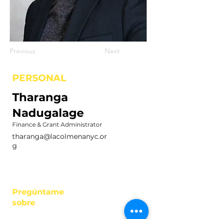
Previous
Next
PERSONAL
Tharanga
Nadugalage
Finance & Grant Administrator
tharanga@lacolmenanyc.or
g
Pregúntame
sobre