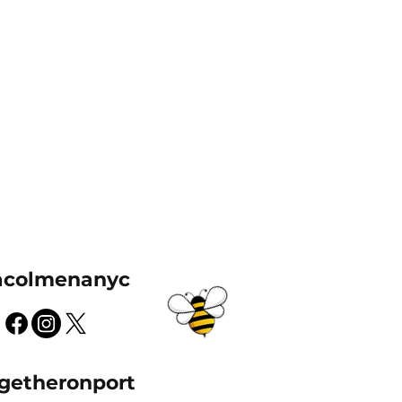
acolmenanyc
getheronport