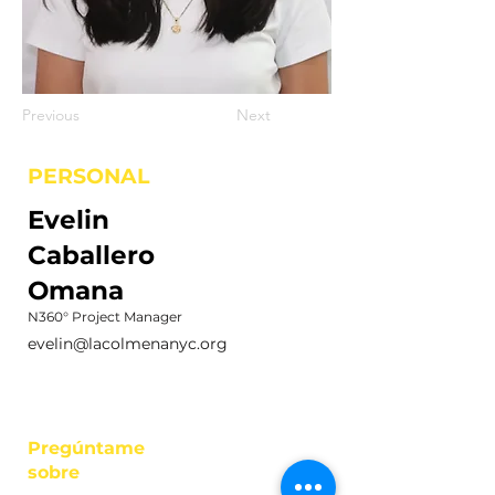
Previous
Next
PERSONAL
Evelin
Caballero
Omana
N360° Project Manager
evelin@lacolmenanyc.org
Pregúntame
sobre