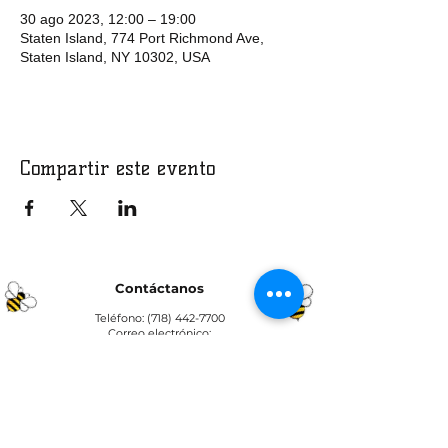
30 ago 2023, 12:00 – 19:00
Staten Island, 774 Port Richmond Ave,
Staten Island, NY 10302, USA
Compartir este evento
Contáctanos
Teléfono:
(718) 442-7700
Correo electrónico:
info@lacolmenanyc.org
De lunes a viernes
De 9:00 a 17:00.
Ubicaciones de las oficinas
774 Port Richmond Ave,
Staten Island, New York 10302​